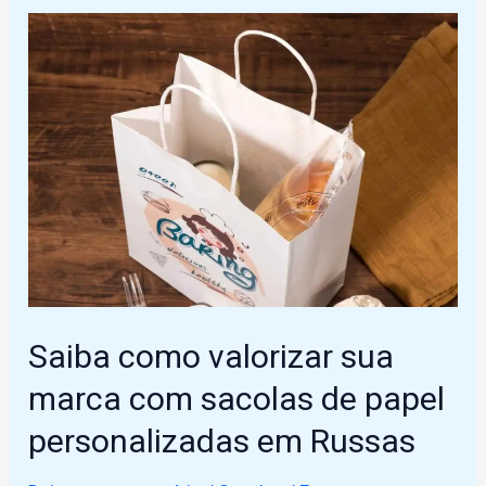
você
precisa
saber
sobre
rótulos
de
queijo
personalizados
em
Russas
Saiba como valorizar sua
marca com sacolas de papel
personalizadas em Russas