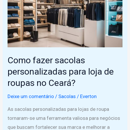
com
sacolas
de
papel
personalizadas
em
Como fazer sacolas
Russas
personalizadas para loja de
roupas no Ceará?
Deixe um comentário
/
Sacolas
/
Everton
As sacolas personalizadas para lojas de roupa
tornaram-se uma ferramenta valiosa para negócios
que buscam fortalecer sua marca e melhorar a