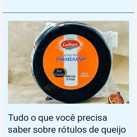
seus
clientes
com
sacolas
personalizadas
para
perfumes
em
Russas
Tudo o que você precisa
saber sobre rótulos de queijo