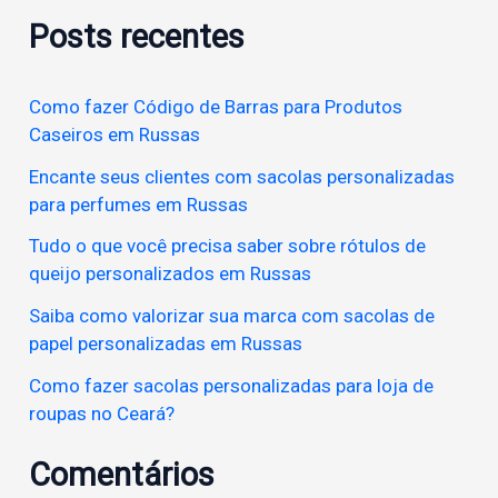
no
Posts recentes
s
Ceará?
q
Como fazer Código de Barras para Produtos
u
Caseiros em Russas
i
Encante seus clientes com sacolas personalizadas
s
para perfumes em Russas
a
Tudo o que você precisa saber sobre rótulos de
r
queijo personalizados em Russas
p
Saiba como valorizar sua marca com sacolas de
o
papel personalizadas em Russas
r
Como fazer sacolas personalizadas para loja de
:
roupas no Ceará?
Comentários