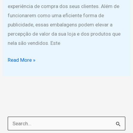
experiência de compra dos seus clientes. Além de
funcionarem como uma eficiente forma de
publicidade, essas embalagens podem elevar a
percepção de valor da sua loja e dos produtos que
nela são vendidos. Este
Como
Read More »
fazer
sacolas
personalizadas
para
loja
de
P
roupas
e