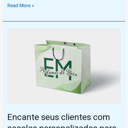
Como
Read More »
fazer
Código
de
Barras
para
Produtos
Caseiros
em
Russas
Encante seus clientes com