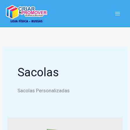
Ir
para
o
conteúdo
Sacolas
Sacolas Personalizadas