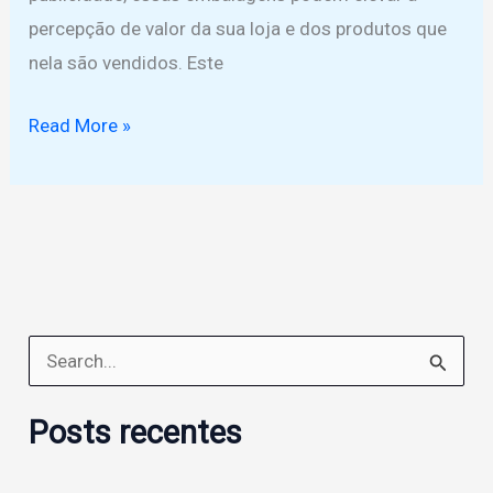
percepção de valor da sua loja e dos produtos que
nela são vendidos. Este
Como
Read More »
fazer
sacolas
personalizadas
para
loja
de
P
roupas
e
no
Posts recentes
s
Ceará?
q