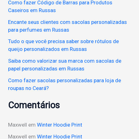
Como fazer Código de Barras para Produtos
u
Caseiros em Russas
i
Encante seus clientes com sacolas personalizadas
s
para perfumes em Russas
a
Tudo o que você precisa saber sobre rótulos de
r
queijo personalizados em Russas
p
Saiba como valorizar sua marca com sacolas de
o
papel personalizadas em Russas
r
Como fazer sacolas personalizadas para loja de
:
roupas no Ceará?
Comentários
Maxwell
em
Winter Hoodie Print
Maxwell
em
Winter Hoodie Print