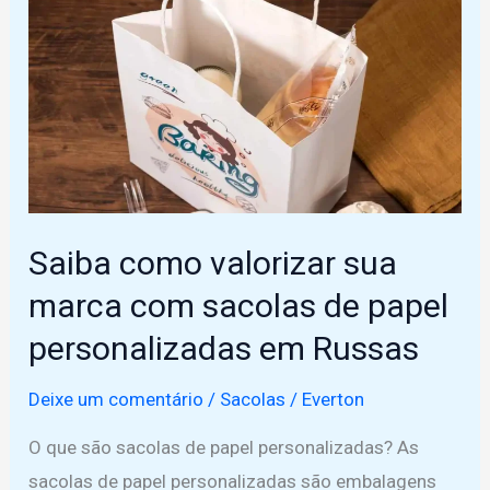
para
perfumes
em
Russas
Saiba como valorizar sua
marca com sacolas de papel
personalizadas em Russas
Deixe um comentário
/
Sacolas
/
Everton
O que são sacolas de papel personalizadas? As
sacolas de papel personalizadas são embalagens