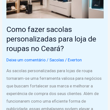
de
papel
personalizadas
em
Como fazer sacolas
Russas
personalizadas para loja de
roupas no Ceará?
Deixe um comentário
/
Sacolas
/
Everton
As sacolas personalizadas para lojas de roupa
tornaram-se uma ferramenta valiosa para negócios
que buscam fortalecer sua marca e melhorar a
experiência de compra dos seus clientes. Além de
funcionarem como uma eficiente forma de
publicidade, essas embalagens podem elevar a