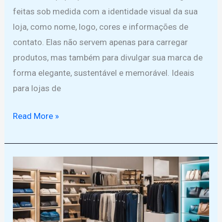
feitas sob medida com a identidade visual da sua
loja, como nome, logo, cores e informações de
contato. Elas não servem apenas para carregar
produtos, mas também para divulgar sua marca de
forma elegante, sustentável e memorável. Ideais
para lojas de
Saiba
Read More »
como
valorizar
sua
marca
com
sacolas